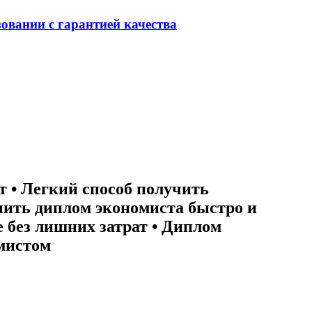
овании с гарантией качества
т • Легкий способ получить
упить диплом экономиста быстро и
 без лишних затрат • Диплом
мистом