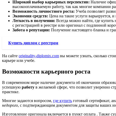
Широкий выбор карьерных перспектив:
Наличие офици
высокооплачиваемую работу, так как многие компании р
Возможность личностного роста:
Учеба позволяет разви
Экономия средств:
Цена на такие услуги варьируется, и
Легкость в получении:
Всегда можно найти, где купить 
с регистрацией в реестре или оригинал с подлинной коро
Забота о репутации:
Получение настоящего бланка и гра
Купить диплом с реестром
На сайте
originality-diplomix.com
вы можете узнать, сколько сто
карьере или учебе.
Возможности карьерного роста
В современном мире наличие документа об окончании образов
успешную
работу
в желаемой сфере, что позволит уверенно ст
практике.
Многие задаются вопросом,
где купить
готовый сертификат, ан
недорого
, с подтверждающим документом для защиты ваших инт
Изготовление оригинала включается в пункт оплата . Также с