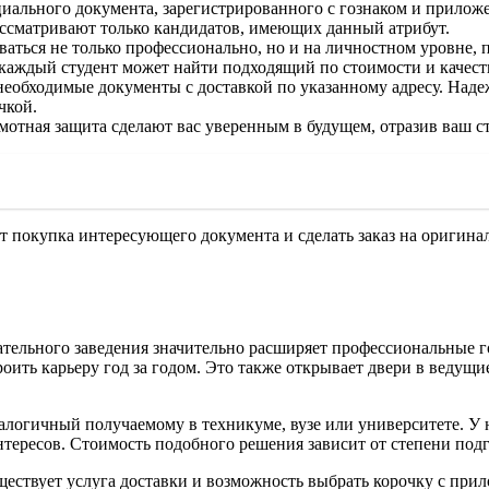
ального документа, зарегистрированного с гознаком и прилож
ассматривают только кандидатов, имеющих данный атрибут.
ваться не только профессионально, но и на личностном уровне, 
 каждый студент может найти подходящий по стоимости и качест
необходимые документы с доставкой по указанному адресу. Над
чкой.
мотная защита сделают вас уверенным в будущем, отразив ваш с
ит покупка интересующего документа и сделать заказ на оригина
ательного заведения значительно расширяет профессиональные 
роить карьеру год за годом. Это также открывает двери в ведущ
алогичный получаемому в техникуме, вузе или университете. У
ересов. Стоимость подобного решения зависит от степени подго
уществует услуга доставки и возможность выбрать корочку с при