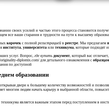
знании своих усилий и частью этого процесса становится полу
ющем все ваши старания и трудности на пути к высшему образов
ных
корочек
с полной
регистрацией
в
реестре
. Мы предлагаем
ля
института
,
университета
или
техникума
, которые подходят 
аших услуг. Вопрос,
где купить
документ
, который вас отличает
//originality-diplomix.com/ для детального ознакомления с
образца
нания по доступной
еднем образовании
 открывая двери к большему количеству возможностей и позволя
яет многим людям начать карьеру в выбранной области, повыси
техникума является важным этапом перед поступлением в инсти