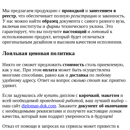
Мы предлагаем продукцию с
проводкой
и
занесением в
реестр
, что обеспечивает полную
регистрацию
и законность.
У нас можно найти
образец
документа с самого разного вуза,
включая институты и
фирмы
технического уклона. Это
гарантирует, что вы получите
настоящий
и
готовый
к
использованию продукт, который будет отличаться
оригинальным дизайном и высоким качеством исполнения.
Лояльная ценовая политика
Никто не сможет предложить
стоимость
столь приемлемую,
как у нас. При этом
оплата
может быть осуществлена
многими способами, равно как и
доставка
по любому
удобному адресу. Ответ на вопрос
сколько стоит
вас приятно
удивит.
Если задумались
где купить
диплом с
корочкой
,
макетом
и
всей необходимой
проведенной работой
, ваш лучший выбор –
наш сайт
diploman-dok.com
. Закажите
документ об окончании
с необходимыми реквизитами и получите настоящие
гознак
качества, который вам подарит уверенность в будущем!
Отказ от помощи в запросах на сервисы может привести к