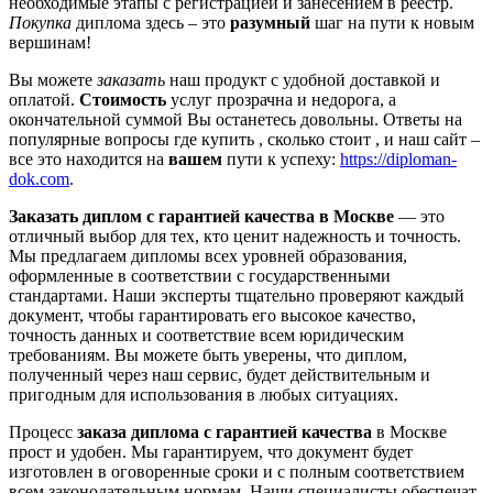
необходимые этапы с регистрацией и занесением в реестр.
Покупка
диплома здесь – это
разумный
шаг на пути к новым
вершинам!
Вы можете
заказать
наш продукт с удобной доставкой и
оплатой.
Стоимость
услуг прозрачна и недорога, а
окончательной суммой Вы останетесь довольны. Ответы на
популярные вопросы где купить , сколько стоит , и наш сайт –
все это находится на
вашем
пути к успеху:
https://diploman-
dok.com
.
Заказать диплом с гарантией качества в Москве
— это
отличный выбор для тех, кто ценит надежность и точность.
Мы предлагаем дипломы всех уровней образования,
оформленные в соответствии с государственными
стандартами. Наши эксперты тщательно проверяют каждый
документ, чтобы гарантировать его высокое качество,
точность данных и соответствие всем юридическим
требованиям. Вы можете быть уверены, что диплом,
полученный через наш сервис, будет действительным и
пригодным для использования в любых ситуациях.
Процесс
заказа диплома с гарантией качества
в Москве
прост и удобен. Мы гарантируем, что документ будет
изготовлен в оговоренные сроки и с полным соответствием
всем законодательным нормам. Наши специалисты обеспечат