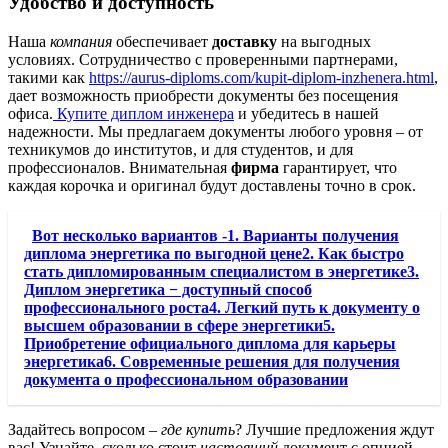
Удобство и доступность
Наша
компания
обеспечивает
доставку
на выгодных
условиях. Сотрудничество с проверенными партнерами,
такими как
https://aurus-diploms.com/kupit-diplom-inzhenera.html
,
дает возможность приобрести документы без посещения
офиса.
Купите диплом инженера
и убедитесь в нашей
надежности. Мы предлагаем документы любого уровня – от
техникумов до институтов, и для студентов, и для
профессионалов. Внимательная
фирма
гарантирует, что
каждая корочка и оригинал будут доставлены точно в срок.
Вот несколько вариантов -1. Варианты получения
диплома энергетика по выгодной цене2. Как быстро
стать дипломированным специалистом в энергетике3.
Диплом энергетика − доступный способ
профессионального роста4. Легкий путь к документу о
высшем образовании в сфере энергетики5.
Приобретение официального диплома для карьеры
энергетика6. Современные решения для получения
документа о профессиональном образовании
Задайтесь вопросом –
где купить
? Лучшие предложения ждут
вас! Узнайте, сколько стоит
настоящий
документ с опцией