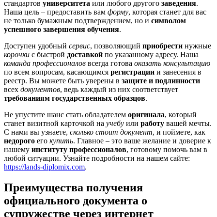
стандартов
университета
или любого другого
заведения
.
Наша цель – предоставить вам
форму
, которая станет для вас
не только бумажным подтверждением, но и
символом
успешного завершения обучения
.
Доступен удобный
сервис
, позволяющий
приобрести
нужные
корочки
с быстрой
доставкой
по указанному адресу. Наша
команда профессионалов
всегда готова
оказать консультацию
по всем вопросам, касающимся
регистрации
и занесения в
реестр. Вы можете быть уверены в
защите и подлинности
всех
документов
, ведь каждый из них соответствует
требованиям государственных образцов
.
Не упустите шанс стать обладателем
оригинала
, который
станет визитной карточкой на
учебу
или
работу
вашей мечты.
С нами вы узнаете,
сколько стоит документ
, и поймете, как
недорого
его
купить
. Главное – это ваше желание и доверие к
нашему
институту профессионалов
, готовому помочь вам в
любой ситуации. Узнайте подробности на нашем сайте:
https://lands-diplomix.com
.
Преимущества получения
официального документа о
супружестве через интернет