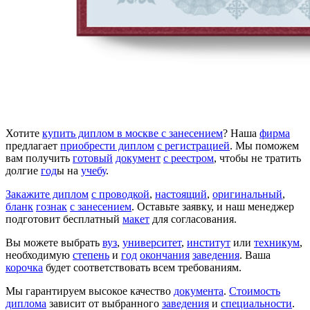
Хотите
купить диплом в москве с занесением
? Наша
фирма
предлагает
приобрести диплом
с регистрацией
. Мы поможем
вам получить
готовый
документ
с реестром
, чтобы не тратить
долгие
год
ы на
учебу
.
Закажите диплом
с проводкой
,
настоящий
,
оригинальный
,
бланк
гознак
с занесением
. Оставьте заявку, и наш менеджер
подготовит бесплатный
макет
для согласования.
Вы можете выбрать
вуз
,
университет
,
институт
или
техникум
,
необходимую
степень
и
год
окончания
заведения
. Ваша
корочка
будет соответствовать всем требованиям.
Мы гарантируем высокое качество
документа
.
Стоимость
диплома
зависит от выбранного
заведения
и
специальности
.