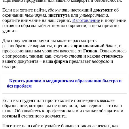
тщательно продуманы для вашего комфорта и безопасности.
Если вы хотите найти,
где купить
настоящий
документ
об
окончании
техникума
,
института
или
университета
,
обратите внимание на наш сервис.
Изготовление
и получение
готового образца займет немного времени, а цена приятно
удивит.
Для получения корочки вы можете рассмотреть
разнообразные варианты, оценивая
оригинальный
бланк
, с
профессиональным уровнем качества от
Гознак
. Ознакомьтесь
с вопросами, такими как,
сколько стоит
и какова
стоимость
вашего документа – наша
фирма
предлагает
недорого
и
быстро.
Купить диплом о медицинском образовании быстро и
без проблем
Если вы
студент
или просто хотите подтвердить
высшее
образование, которое вы не получили, наш сервис – это ваш
шанс. Обращайтесь к профессионалам и станьте обладателем
готовый
степенного документа.
Посетите наш сайт и узнайте больше о таких аспектах, как