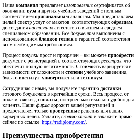
Наша
компания
предлагает
изготовление
сертификатов об
окончании
вуза
и других учебных заведений с полным
соответствием
оригинальным
аналогам. Мы предоставляем
целый спектр услуг от макетов, соответствующих
образцам
,
до создания
настоящих
аттестатов о высшем и среднем
специальном образовании. Все
документы
выполнены с
использованием
бланков гознак
и гарантией соответствия
всем необходимым требованиям.
Процесс
покупки
прост и прозрачен – вы можете
приобрести
документ с регистрацией в соответствующих
реестрах
, что
обеспечит полную легитимность.
Стоимость
варьируется в
зависимости от сложности и
степени
учебного заведения,
будь то
институт
,
университет
или
техникум
.
Сотрудничая с нами, вы получаете гарантию
доставки
готового
документа
в кратчайшие сроки. Весь процесс, от
подачи заявки до
оплаты
, построен максимально удобно для
клиента. Наши
фирма
дорожит вашей репутацией и
предоставляет только
проверенные
решения для ваших
карьерных целей. Узнайте,
сколько стоит
и закажите прямо
сейчас по ссылке:
https://radiplomy.com/
.
Преимущества приобретения