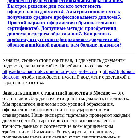
диплом о среднем профессиональном образовании3.
Быстрое решение для тех кто хочет иметь
официальный документ4. Альтернативный путь к
получению среднего профессионального диплома5.
Простой вариант оформления образовательного
сертификата6. Доступные методы приобретения
диплома о среднем образовании7. Как решить
проблему отсутствия официального документа об
образованииКакой вариант вам больше нравится?
Узнайте, сколько стоит оригинал, и где купить документы
недорого, на нашем сайте. Перейдите по ссылкам:
https://diploman-dok.com/diplomy-po-profессии
и
https://diploman-
dok.com
, чтобы приобрести нужный документ с доставкой и
гарантией качества.
Заказать диплом с гарантией качества в Москве
— это
отличный выбор для тех, кто ценит надежность и точность.
Мы предлагаем дипломы всех уровней образования,
оформленные в соответствии с государственными
стандартами. Наши эксперты тщательно проверяют каждый
документ, чтобы гарантировать его высокое качество,
точность данных и соответствие всем юридическим
требованиям. Вы можете быть уверены, что диплом,
полученный через наш сервис, будет действительным и